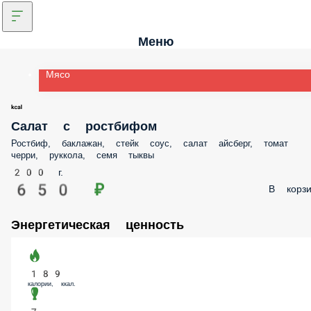
Меню
Мясо
Салат с ростбифом
Ростбиф, баклажан, стейк соус, салат айсберг, томат черри, руккола,
семя тыквы
200 г.
650 ₽
В корз
Энергетическая ценность
189
калории, ккал.
7