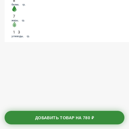
белки, гр.
7
жиры, гр.
13
углеводы, гр.
ДОБАВИТЬ ТОВАР НА
780 ₽