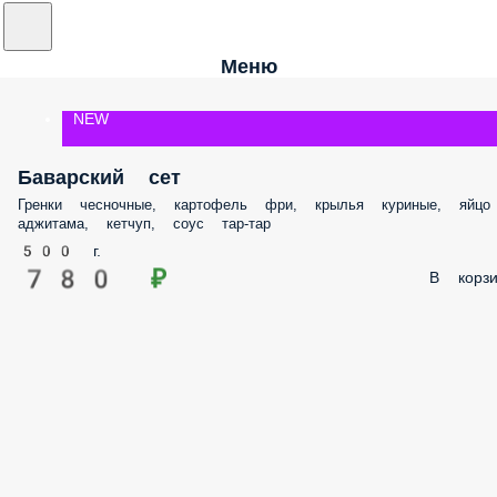
Меню
NEW
Баварский сет
Гренки чесночные, картофель фри, крылья куриные, яйцо
аджитама, кетчуп, соус тар-тар
500 г.
780 ₽
В корзи