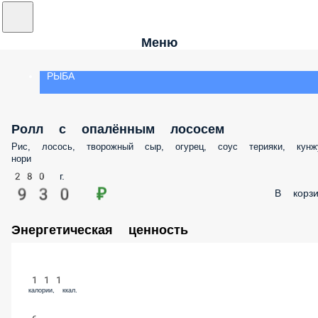
Меню
РЫБА
Ролл с опалённым лососем
Рис, лосось, творожный сыр, огурец, соус терияки, кунжу
нори
280 г.
930 ₽
В корзи
Энергетическая ценность
111
калории, ккал.